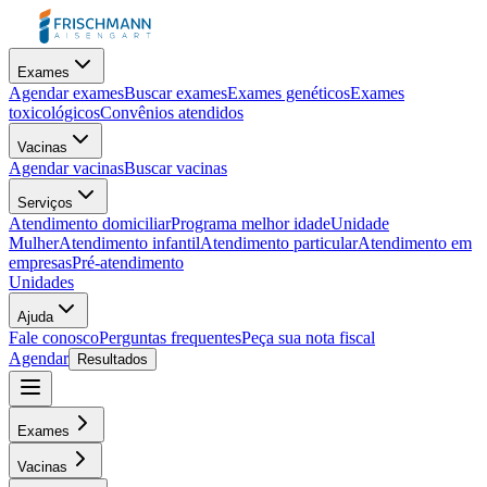
Exames
Agendar exames
Buscar exames
Exames genéticos
Exames
toxicológicos
Convênios atendidos
Vacinas
Agendar vacinas
Buscar vacinas
Serviços
Atendimento domiciliar
Programa melhor idade
Unidade
Mulher
Atendimento infantil
Atendimento particular
Atendimento em
empresas
Pré-atendimento
Unidades
Ajuda
Fale conosco
Perguntas frequentes
Peça sua nota fiscal
Agendar
Resultados
Exames
Vacinas